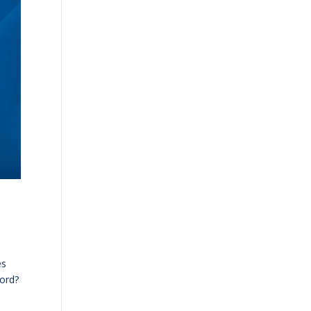
es
Ford?