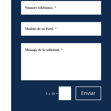
Enviar
=
3 + 10