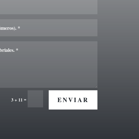
ENVIAR
=
3 + 11