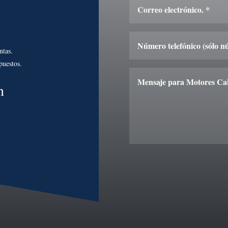
ntas.
puestos.
n