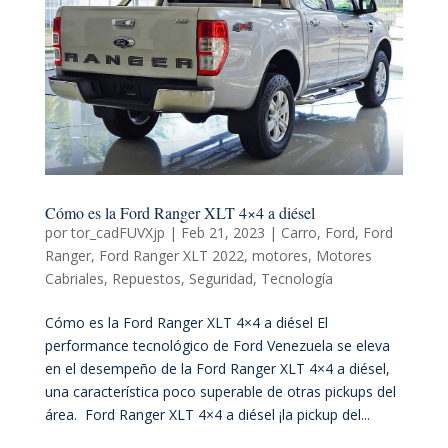
Cómo es la Ford Ranger XLT 4×4 a diésel
por
tor_cadFUVXjp
|
Feb 21, 2023
|
Carro
,
Ford
,
Ford
Ranger
,
Ford Ranger XLT 2022
,
motores
,
Motores
Cabriales
,
Repuestos
,
Seguridad
,
Tecnología
Cómo es la Ford Ranger XLT 4×4 a diésel El
performance tecnológico de Ford Venezuela se eleva
en el desempeño de la Ford Ranger XLT 4×4 a diésel,
una característica poco superable de otras pickups del
área. Ford Ranger XLT 4×4 a diésel ¡la pickup del...