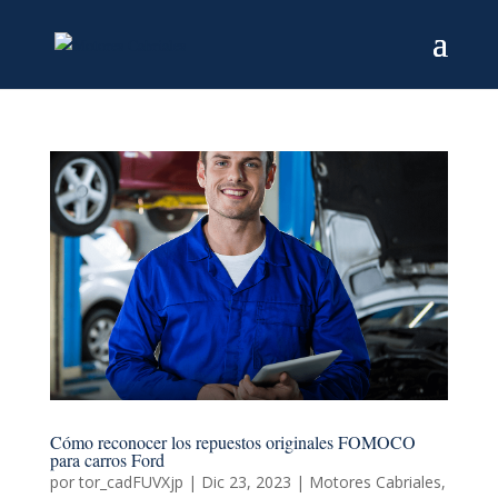
Cómo reconocer los repuestos originales FOMOCO
para carros Ford
por
tor_cadFUVXjp
|
Dic 23, 2023
|
Motores Cabriales
,