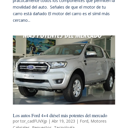
prácticamente todos los componentes que permiten la
movilidad del auto. Señales de que el motor de tu
carro está dañado El motor del carro es el símil más
cercano...
Los autos Ford 4×4 diésel más potentes del mercado
por
tor_cadFUVXjp
|
Abr 19, 2023
|
Ford
,
Motores
Cabriales
,
Repuestos
,
Tecnología