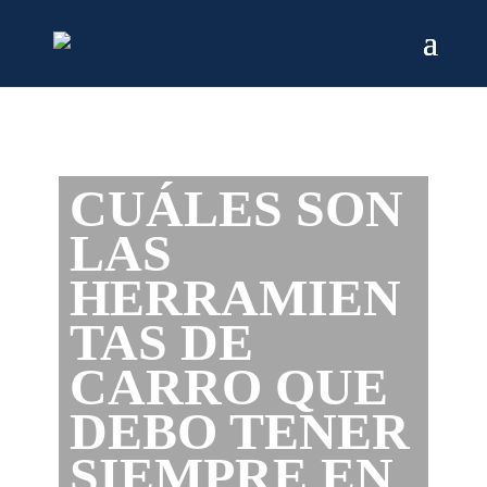
CUÁLES SON
LAS
HERRAMIEN
TAS DE
CARRO QUE
DEBO TENER
SIEMPRE EN