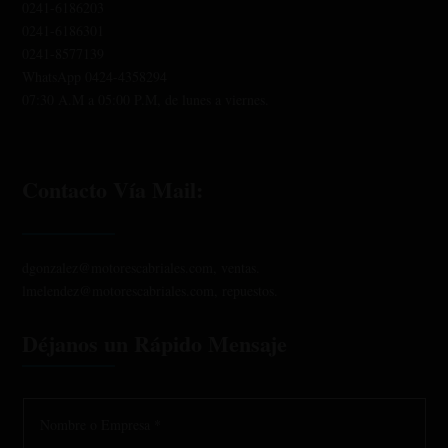
0241-6186203
0241-6186301
0241-8577139
WhatsApp 0424-4358294
07:30 A.M a 05:00 P.M, de lunes a viernes.
Contacto Vía Mail:
dgonzalez@motorescabriales.com, ventas.
lmelendez@motorescabriales.com, repuestos.
Déjanos un Rápido Mensaje