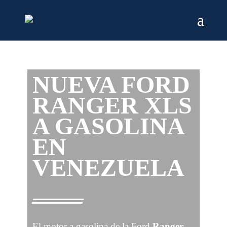
NUEVA FORD
RANGER XLS
A GASOLINA
EN
VENEZUELA
El motor a gasolina de la Ford
Ranger