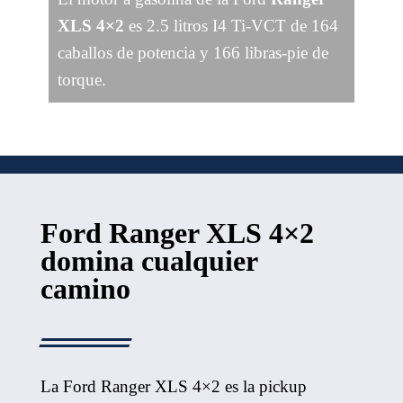
XLS 4×2
es 2.5 litros I4 Ti-VCT de 164
caballos de potencia y 166 libras-pie de
torque.
Ford Ranger XLS 4×2
domina cualquier
camino
La Ford Ranger XLS 4×2 es la pickup