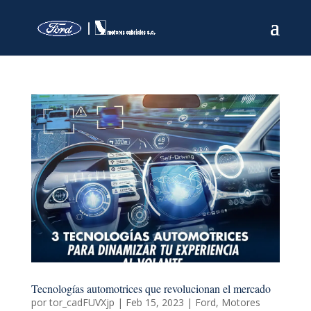
Tecnologías automotrices que revolucionan el mercado
por
tor_cadFUVXjp
|
Feb 15, 2023
|
Ford
,
Motores