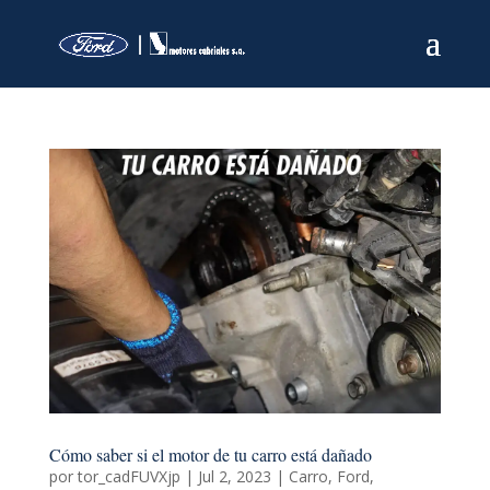
Cómo saber si el motor de tu carro está dañado
por
tor_cadFUVXjp
|
Jul 2, 2023
|
Carro
,
Ford
,