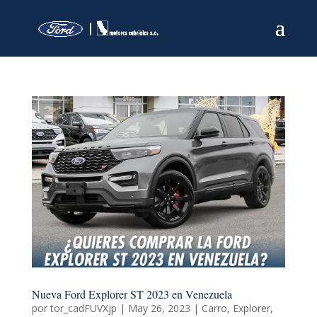
Nueva Ford Explorer ST 2023 en Venezuela
por
tor_cadFUVXjp
|
May 26, 2023
|
Carro
,
Explorer
,