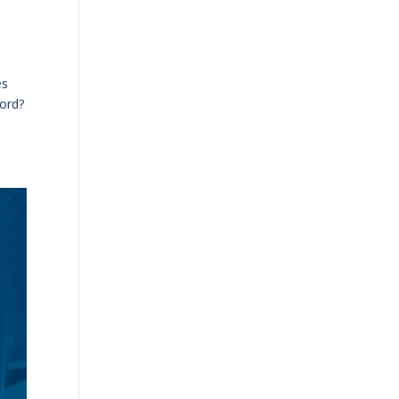
es
Ford?