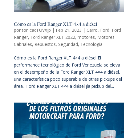
Cómo es la Ford Ranger XLT 4×4 a diésel
por
tor_cadFUVXjp
|
Feb 21, 2023
|
Carro
,
Ford
,
Ford
Ranger
,
Ford Ranger XLT 2022
,
motores
,
Motores
Cabriales
,
Repuestos
,
Seguridad
,
Tecnología
Cómo es la Ford Ranger XLT 4×4 a diésel El
performance tecnológico de Ford Venezuela se eleva
en el desempeño de la Ford Ranger XLT 4×4 a diésel,
una característica poco superable de otras pickups del
área. Ford Ranger XLT 4×4 a diésel ¡la pickup del...